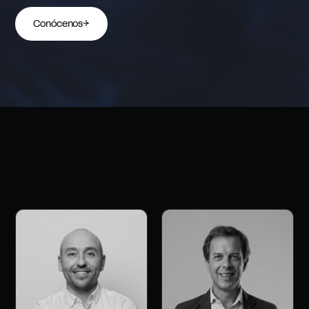
Conócenos
→