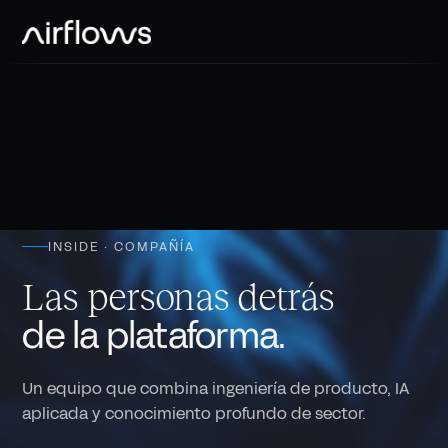
Sector público
Casos de uso
Banca & seguros
Compañía
Blog
Salud
Partners
Descargas
Utilities / Infra
Careers
Industria / Telco
INSIDE · COMPAÑÍA
Noticias
Las personas detrás
de la plataforma.
Un equipo que combina ingeniería de producto, IA
aplicada y conocimiento profundo de sector.